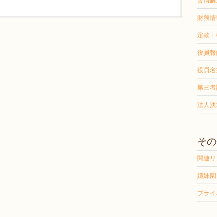
苦情解
財務情
定款｜
役員報
役員名
第三者
法人決
その
関連リ
姉妹園
プライ