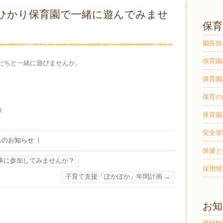
ひかり保育園で一緒に遊んでみませ
保育
園長挨
保育園
だちと一緒に遊びませんか。
保育園
保育の
8
保育園
安全管
らのお知らせ
|
保健と
事に参加してみませんか？
採用情
子育て支援「ぽかぽか」年間計画
→
お知