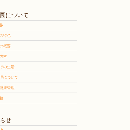
園について
拶
の特色
の概要
内容
での生活
理について
健康管理
報
らせ