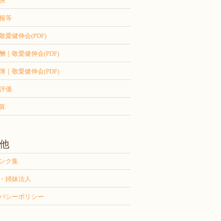
決
報等
敬愛健伸会(PDF)
酬｜敬愛健伸会(PDF)
簿｜敬愛健伸会(PDF)
評価
算
他
ンク集
・姉妹法人
バシーポリシー