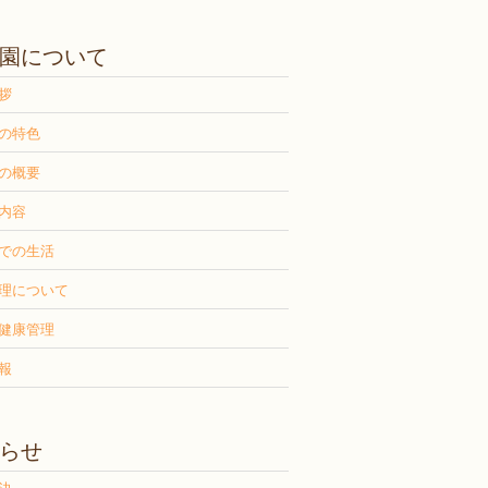
園について
拶
の特色
の概要
内容
での生活
理について
健康管理
報
らせ