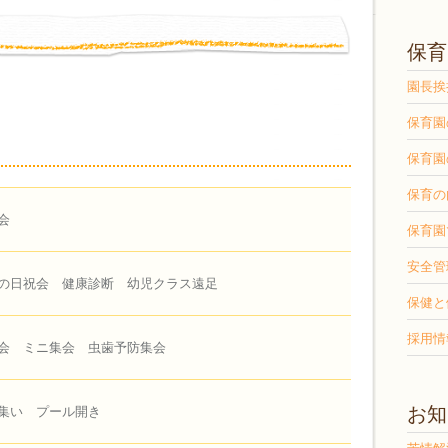
保育
園長挨
保育園
保育園
保育の
会
保育園
安全管
の日祝会 健康診断 幼児クラス遠足
保健と
採用情
会 ミニ集会 虫歯予防集会
お知
集い プール開き