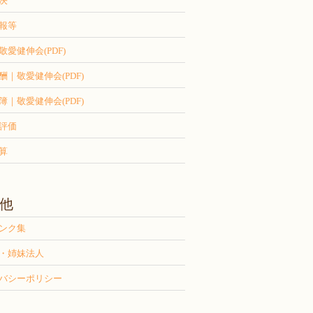
決
報等
敬愛健伸会(PDF)
酬｜敬愛健伸会(PDF)
簿｜敬愛健伸会(PDF)
評価
算
他
ンク集
・姉妹法人
バシーポリシー