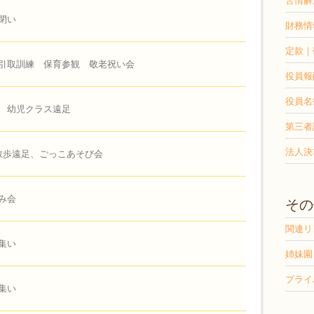
苦情解
閉い
財務情
定款｜
引取訓練 保育参観 敬老祝い会
役員報
役員名
 幼児クラス遠足
第三者
法人決
散歩遠足、ごっこあそび会
み会
その
関連リ
集い
姉妹園
プライ
集い