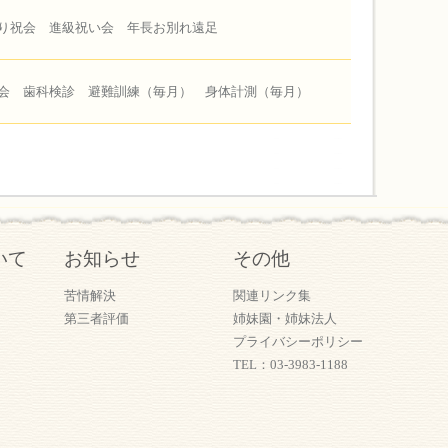
り祝会 進級祝い会 年長お別れ遠足
会 歯科検診 避難訓練（毎月） 身体計測（毎月）
いて
お知らせ
その他
苦情解決
関連リンク集
第三者評価
姉妹園・姉妹法人
プライバシーポリシー
TEL：03-3983-1188