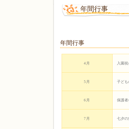
年間行事
年間行事
4月
入園祝
5月
子ども
6月
保護者
7月
七夕の