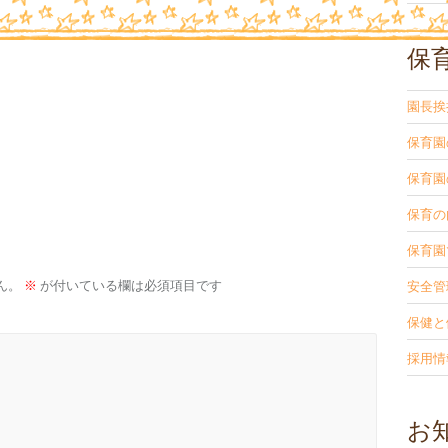
保
園長挨
保育園
保育園
保育の
保育園
ん。
※
が付いている欄は必須項目です
安全管
保健と
採用情
お