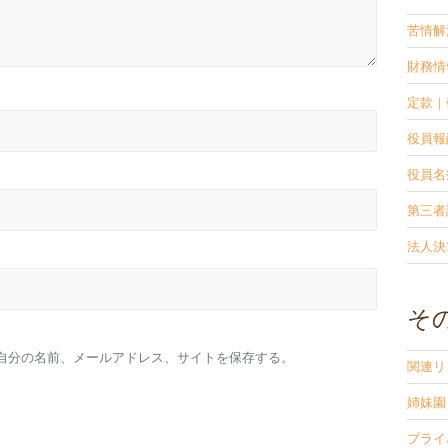
苦情解
財務情
定款｜
役員報
役員名
第三者
法人決
そ
自分の名前、メールアドレス、サイトを保存する。
関連リ
姉妹園
プライ