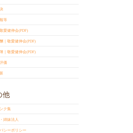
決
報等
敬愛健伸会(PDF)
酬｜敬愛健伸会(PDF)
簿｜敬愛健伸会(PDF)
評価
算
の他
ンク集
・姉妹法人
バシーポリシー