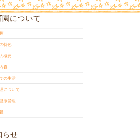
育園について
拶
の特色
の概要
内容
での生活
理について
健康管理
報
知らせ