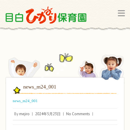
news_m24_001
news_m24_001
By
mejiro
|
2024年5月23日
|
No Comments
|